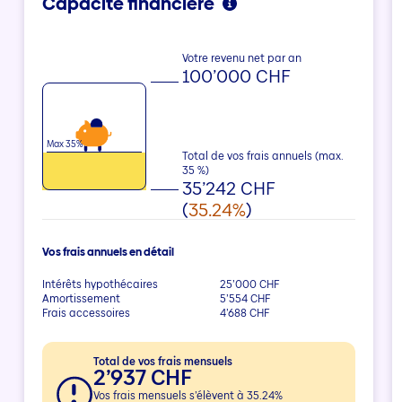
Capacité financière
Votre revenu net par an
100’000 CHF
Max 35%
Total de vos frais annuels (max.
35
%)
35’242 CHF
(
35.24%
)
Vos frais annuels en détail
Intérêts hypothécaires
25’000 CHF
Amortissement
5’554 CHF
Frais accessoires
4’688 CHF
Total de vos frais mensuels
2’937 CHF
Vos frais mensuels s’élèvent à
35.24
%