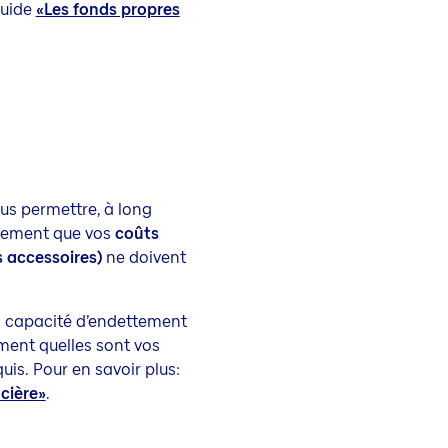
guide
«Les fonds propres
us permettre, à long
alement que vos
coûts
s accessoires)
ne doivent
a capacité d’endettement
ment quelles sont vos
uis. Pour en savoir plus:
cière»
.