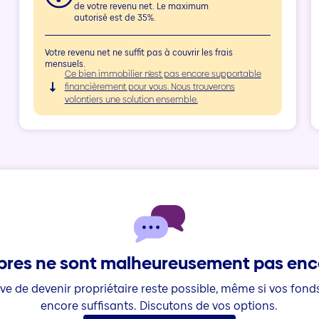
de votre revenu net. Le maximum
autorisé est de 35%.
Votre revenu net ne suffit pas à couvrir les frais
mensuels.
Ce bien immobilier n’est pas encore supportable
financièrement pour vous. Nous trouverons
volontiers une solution ensemble.
pres ne sont malheureusement pas enco
êve de devenir propriétaire reste possible, même si vos fon
encore suffisants. Discutons de vos options.