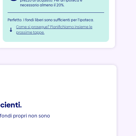
prezzo di acquisto. Per un’ipoteca è
necessario almeno il 20%.
Perfetto. I fondi liberi sono sufficienti per l’ipoteca.
Come si prosegue? Pianifichiamo insieme le
prossime tappe.
cienti.
 fondi propri non sono