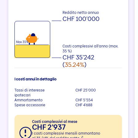
Reddito netto annuo
CHF 100’000
Max 35%
Costi complessivi all’anno (max.
35
%)
CHF 35’242
(
35.24%
)
I costi annui in dettaglio
Tassi di interesse
CHF 25’000
ipotecari
Ammortamento
CHF 5’554
Spese accessorie
CHF 4’688
Costi complessivi al mese
CHF 2’937
I costi complessivi mensili ammontano