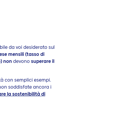
ile da voi desiderato sul
ese mensili (tasso di
e) non
devono
superare il
tà con semplici esempi.
non soddisfate ancora i
re la sostenibilità di